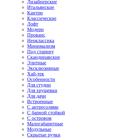
Дизайнерские
Итальянские
Кантри
Классические
Лофт
Модерн
Прованс
Неоклассика
Минимализм
Под старину
Скандинавские
Элитные
Эксклюзивные
Хай-тек
Особенности
Для студии
Для хрущевки
Для дачи
Встроенные
С антресолями
С барной стойкой
С островом
Малогабаритные
Модульные
Скрытые ручки