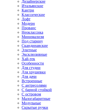
Дизайнерские
Итальянские
Кантри
Классические
Лофт
Модерн
Прованс
Неоклассика
Минимализм
Под старину
Скандинавские
Элитные
Эксклюзивные
Хай-тек
Особенности
Для студии
Для хрущевки
Для дачи
Встроенные
С антресолями
С барной стойкой
С островом
Малогабаритные
Модульные
Скрытые ручки