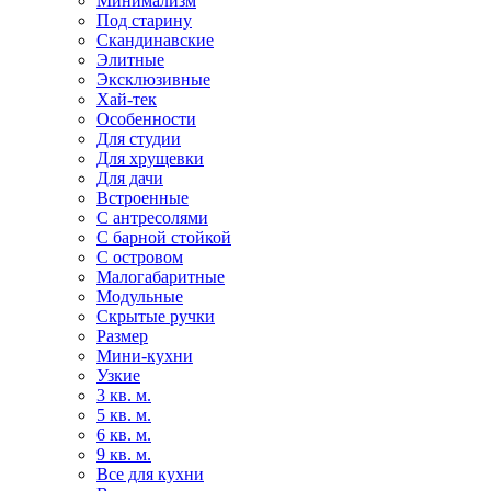
Минимализм
Под старину
Скандинавские
Элитные
Эксклюзивные
Хай-тек
Особенности
Для студии
Для хрущевки
Для дачи
Встроенные
С антресолями
С барной стойкой
С островом
Малогабаритные
Модульные
Скрытые ручки
Размер
Мини-кухни
Узкие
3 кв. м.
5 кв. м.
6 кв. м.
9 кв. м.
Все для кухни