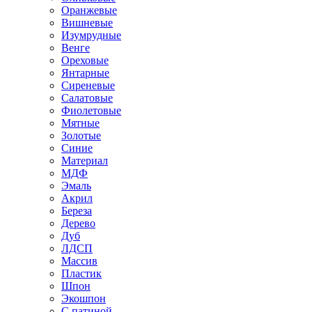
Оранжевые
Вишневые
Изумрудные
Венге
Ореховые
Янтарные
Сиреневые
Салатовые
Фиолетовые
Мятные
Золотые
Синие
Материал
МДФ
Эмаль
Акрил
Береза
Дерево
Дуб
ЛДСП
Массив
Пластик
Шпон
Экошпон
С патиной