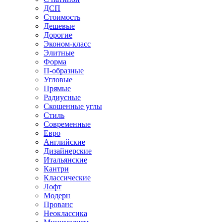
ДСП
Стоимость
Дешевые
Дорогие
Эконом-класс
Элитные
Форма
П-образные
Угловые
Прямые
Радиусные
Скошенные углы
Стиль
Современные
Евро
Английские
Дизайнерские
Итальянские
Кантри
Классические
Лофт
Модерн
Прованс
Неоклассика