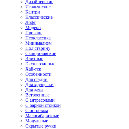
Дизайнерские
Итальянские
Кантри
Классические
Лофт
Модерн
Прованс
Неоклассика
Минимализм
Под старину
Скандинавские
Элитные
Эксклюзивные
Хай-тек
Особенности
Для студии
Для хрущевки
Для дачи
Встроенные
С антресолями
С барной стойкой
С островом
Малогабаритные
Модульные
Скрытые ручки