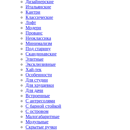
Дизайнерские
Итальянские
Кантри
Классические
Лофт
Модерн
Прованс
Неоклассика
Минимализм
Под старину
Скандинавские
Элитные
Эксклюзивные
Хай-тек
Особенности
Для студии
Для хрущевки
Для дачи
Встроенные
С антресолями
С барной стойкой
С островом
Малогабаритные
Модульные
Скрытые ручки