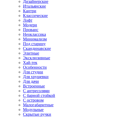
Дизайнерские
Итальянские
Кантри
Классические
Лофт
Модерн
Прованс
Неоклассика
Минимализм
Под старину
Скандинавские
Элитные
Эксклюзивные
Хай-тек
Особенности
Для студии
Для хрущевки
Для дачи
Встроенные
С антресолями
С барной стойкой
С островом
Малогабаритные
Модульные
Скрытые ручки