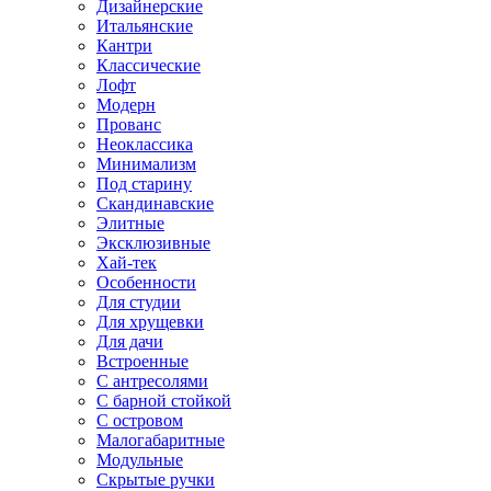
Дизайнерские
Итальянские
Кантри
Классические
Лофт
Модерн
Прованс
Неоклассика
Минимализм
Под старину
Скандинавские
Элитные
Эксклюзивные
Хай-тек
Особенности
Для студии
Для хрущевки
Для дачи
Встроенные
С антресолями
С барной стойкой
С островом
Малогабаритные
Модульные
Скрытые ручки