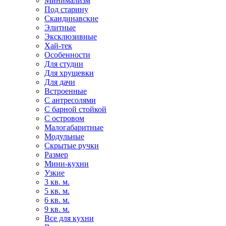
Минимализм
Под старину
Скандинавские
Элитные
Эксклюзивные
Хай-тек
Особенности
Для студии
Для хрущевки
Для дачи
Встроенные
С антресолями
С барной стойкой
С островом
Малогабаритные
Модульные
Скрытые ручки
Размер
Мини-кухни
Узкие
3 кв. м.
5 кв. м.
6 кв. м.
9 кв. м.
Все для кухни