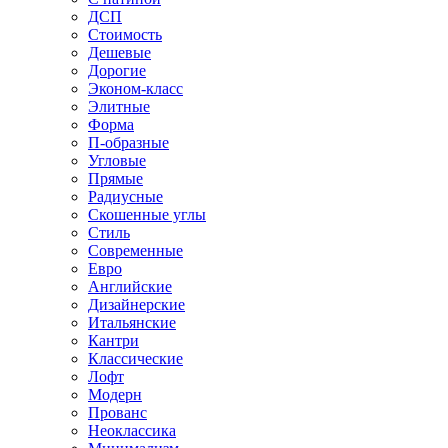
ДСП
Стоимость
Дешевые
Дорогие
Эконом-класс
Элитные
Форма
П-образные
Угловые
Прямые
Радиусные
Скошенные углы
Стиль
Современные
Евро
Английские
Дизайнерские
Итальянские
Кантри
Классические
Лофт
Модерн
Прованс
Неоклассика