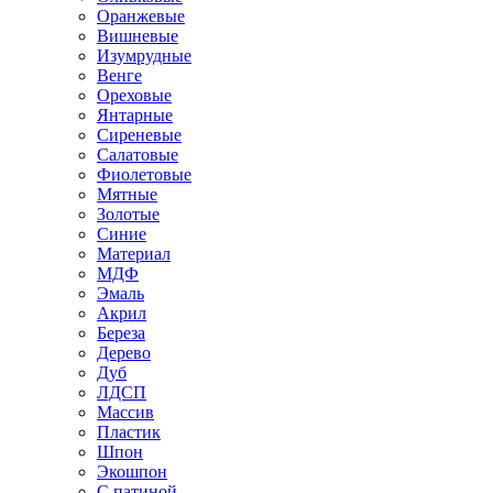
Оранжевые
Вишневые
Изумрудные
Венге
Ореховые
Янтарные
Сиреневые
Салатовые
Фиолетовые
Мятные
Золотые
Синие
Материал
МДФ
Эмаль
Акрил
Береза
Дерево
Дуб
ЛДСП
Массив
Пластик
Шпон
Экошпон
С патиной