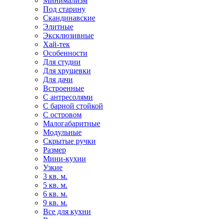
Минимализм
Под старину
Скандинавские
Элитные
Эксклюзивные
Хай-тек
Особенности
Для студии
Для хрущевки
Для дачи
Встроенные
С антресолями
С барной стойкой
С островом
Малогабаритные
Модульные
Скрытые ручки
Размер
Мини-кухни
Узкие
3 кв. м.
5 кв. м.
6 кв. м.
9 кв. м.
Все для кухни