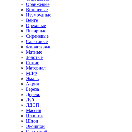
Оранжевые
Вишневые
Изумрудные
Венге
Ореховые
Янтарные
Сиреневые
Салатовые
Фиолетовые
Мятные
Золотые
Синие
Материал
МДФ
Эмаль
Акрил
Береза
Дерево
Дуб
ЛДСП
Массив
Пластик
Шпон
Экошпон
С патиной