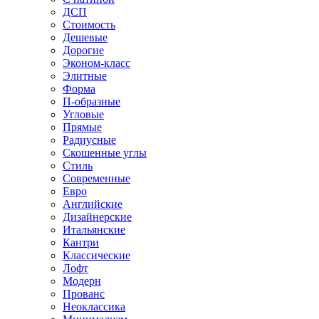
ДСП
Стоимость
Дешевые
Дорогие
Эконом-класс
Элитные
Форма
П-образные
Угловые
Прямые
Радиусные
Скошенные углы
Стиль
Современные
Евро
Английские
Дизайнерские
Итальянские
Кантри
Классические
Лофт
Модерн
Прованс
Неоклассика