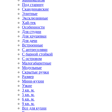
Минимализм
Под старину
Скандинавские
Элитные
Эксклюзивные
Хай-тек
Особенности
Для студии
Для хрущевки
Для дачи
Встроенные
С антресолями
С барной стойкой
С островом
Малогабаритные
Модульные
Скрытые ручки
Размер
Мини-кухни
Узкие
3 кв. м.
5 кв. м.
6 кв. м.
9 кв. м.
Все для кухни