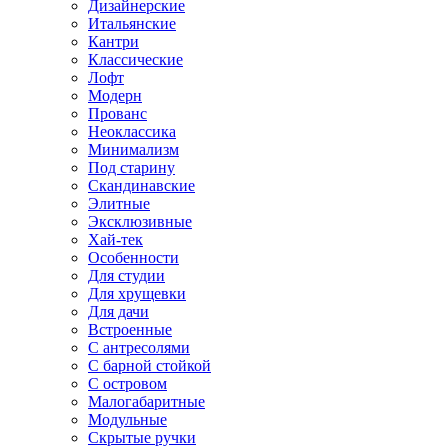
Дизайнерские
Итальянские
Кантри
Классические
Лофт
Модерн
Прованс
Неоклассика
Минимализм
Под старину
Скандинавские
Элитные
Эксклюзивные
Хай-тек
Особенности
Для студии
Для хрущевки
Для дачи
Встроенные
С антресолями
С барной стойкой
С островом
Малогабаритные
Модульные
Скрытые ручки