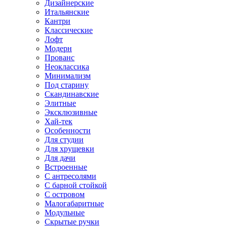
Дизайнерские
Итальянские
Кантри
Классические
Лофт
Модерн
Прованс
Неоклассика
Минимализм
Под старину
Скандинавские
Элитные
Эксклюзивные
Хай-тек
Особенности
Для студии
Для хрущевки
Для дачи
Встроенные
С антресолями
С барной стойкой
С островом
Малогабаритные
Модульные
Скрытые ручки