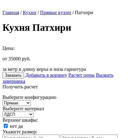
Главная
/
Кухни
/
Прямые кухни
/ Патхири
Кухня Патхири
Цена:
от 35000
руб.
за метр в длину верха и низа гарнитура
Добавить в корзину
Расчет цены
Вызвать
Заказать
замерщика
Получить расчет
Выберите конфигурацию
Выберите материал
Верхние шкафы:
нет
да
Укажите размер: