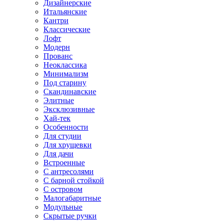
Дизайнерские
Итальянские
Кантри
Классические
Лофт
Модерн
Прованс
Неоклассика
Минимализм
Под старину
Скандинавские
Элитные
Эксклюзивные
Хай-тек
Особенности
Для студии
Для хрущевки
Для дачи
Встроенные
С антресолями
С барной стойкой
С островом
Малогабаритные
Модульные
Скрытые ручки