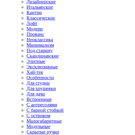
Дизайнерские
Итальянские
Кантри
Классические
Лофт
Модерн
Прованс
Неоклассика
Минимализм
Под старину
Скандинавские
Элитные
Эксклюзивные
Хай-тек
Особенности
Для студии
Для хрущевки
Для дачи
Встроенные
С антресолями
С барной стойкой
С островом
Малогабаритные
Модульные
Скрытые ручки