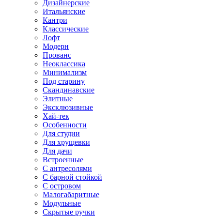
Дизайнерские
Итальянские
Кантри
Классические
Лофт
Модерн
Прованс
Неоклассика
Минимализм
Под старину
Скандинавские
Элитные
Эксклюзивные
Хай-тек
Особенности
Для студии
Для хрущевки
Для дачи
Встроенные
С антресолями
С барной стойкой
С островом
Малогабаритные
Модульные
Скрытые ручки