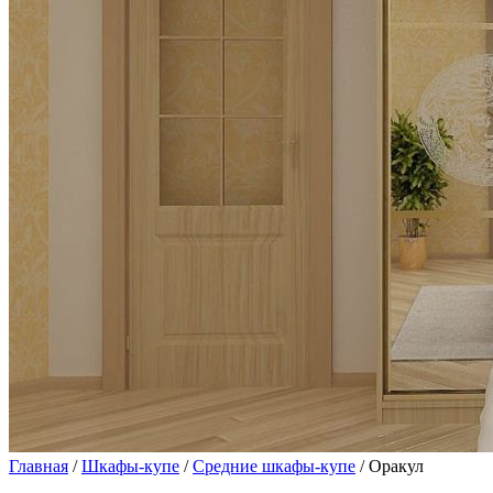
Главная
/
Шкафы-купе
/
Средние шкафы-купе
/ Оракул