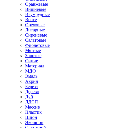
Оранжевые
Вишневые
Изумрудные
Венге
Ореховые
Янтарные
Сиреневые
Салатовые
Фиолетовые
Мятные
Золотые
Синие
Материал
МДФ
Эмаль
Акрил
Береза
Дерево
Дуб
ЛДСП
Массив
Пластик
Шпон
Экошпон
С патиной