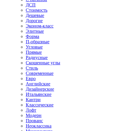
ДСП
Стоимость
Дешевые
Дорогие
Эконом-класс
Элитные
Форма
П-образные
Угловые
Прямые
Радиусные
Скошенные углы
Стиль
Современные
Евро
Английские
Дизайнерские
Итальянские
Кантри
Классические
Лофт
Модерн
Прованс
Неоклассика