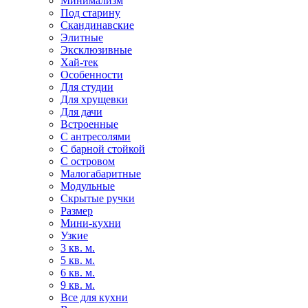
Минимализм
Под старину
Скандинавские
Элитные
Эксклюзивные
Хай-тек
Особенности
Для студии
Для хрущевки
Для дачи
Встроенные
С антресолями
С барной стойкой
С островом
Малогабаритные
Модульные
Скрытые ручки
Размер
Мини-кухни
Узкие
3 кв. м.
5 кв. м.
6 кв. м.
9 кв. м.
Все для кухни