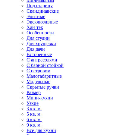
Минимализм
Под старину
Скандинавские
Элитные
Эксклюзивные
Хай-тек
Особенности
Для студии
Для хрущевки
Для дачи
Встроенные
С антресолями
С барной стойкой
С островом
Малогабаритные
Модульные
Скрытые ручки
Размер
Мини-кухни
Узкие
3 кв. м.
5 кв. м.
6 кв. м.
9 кв. м.
Все для кухни