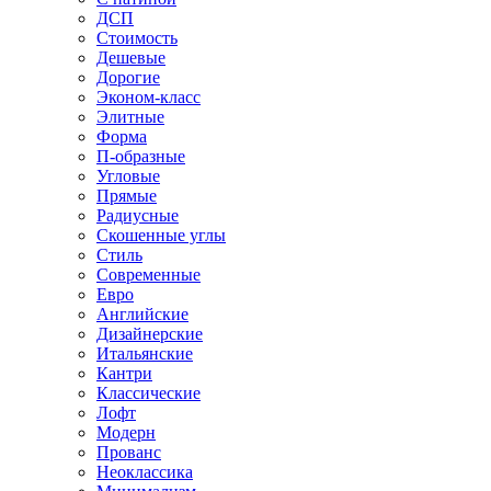
ДСП
Стоимость
Дешевые
Дорогие
Эконом-класс
Элитные
Форма
П-образные
Угловые
Прямые
Радиусные
Скошенные углы
Стиль
Современные
Евро
Английские
Дизайнерские
Итальянские
Кантри
Классические
Лофт
Модерн
Прованс
Неоклассика