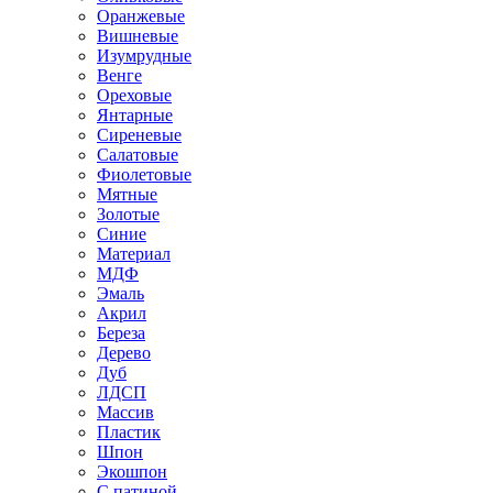
Оранжевые
Вишневые
Изумрудные
Венге
Ореховые
Янтарные
Сиреневые
Салатовые
Фиолетовые
Мятные
Золотые
Синие
Материал
МДФ
Эмаль
Акрил
Береза
Дерево
Дуб
ЛДСП
Массив
Пластик
Шпон
Экошпон
С патиной