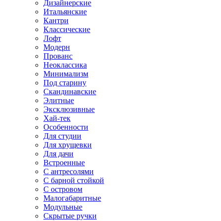
Дизайнерские
Итальянские
Кантри
Классические
Лофт
Модерн
Прованс
Неоклассика
Минимализм
Под старину
Скандинавские
Элитные
Эксклюзивные
Хай-тек
Особенности
Для студии
Для хрущевки
Для дачи
Встроенные
С антресолями
С барной стойкой
С островом
Малогабаритные
Модульные
Скрытые ручки