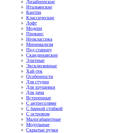
Дизайнерские
Итальянские
Кантри
Классические
Лофт
Модерн
Прованс
Неоклассика
Минимализм
Под старину
Скандинавские
Элитные
Эксклюзивные
Хай-тек
Особенности
Для студии
Для хрущевки
Для дачи
Встроенные
С антресолями
С барной стойкой
С островом
Малогабаритные
Модульные
Скрытые ручки