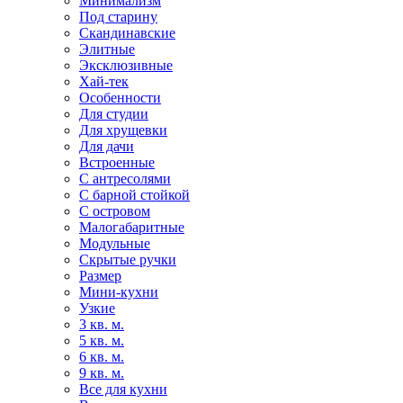
Минимализм
Под старину
Скандинавские
Элитные
Эксклюзивные
Хай-тек
Особенности
Для студии
Для хрущевки
Для дачи
Встроенные
С антресолями
С барной стойкой
С островом
Малогабаритные
Модульные
Скрытые ручки
Размер
Мини-кухни
Узкие
3 кв. м.
5 кв. м.
6 кв. м.
9 кв. м.
Все для кухни