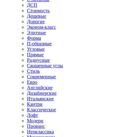
ДСП
Стоимость
Дешевые
Дорогие
Эконом-класс
Элитные
Форма
П-образные
Угловые
Прямые
Радиусные
Скошенные углы
Стиль
Современные
Евро
Английские
Дизайнерские
Итальянские
Кантри
Классические
Лофт
Модерн
Прованс
Неоклассика