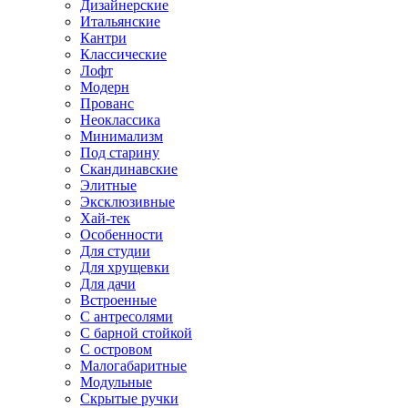
Дизайнерские
Итальянские
Кантри
Классические
Лофт
Модерн
Прованс
Неоклассика
Минимализм
Под старину
Скандинавские
Элитные
Эксклюзивные
Хай-тек
Особенности
Для студии
Для хрущевки
Для дачи
Встроенные
С антресолями
С барной стойкой
С островом
Малогабаритные
Модульные
Скрытые ручки