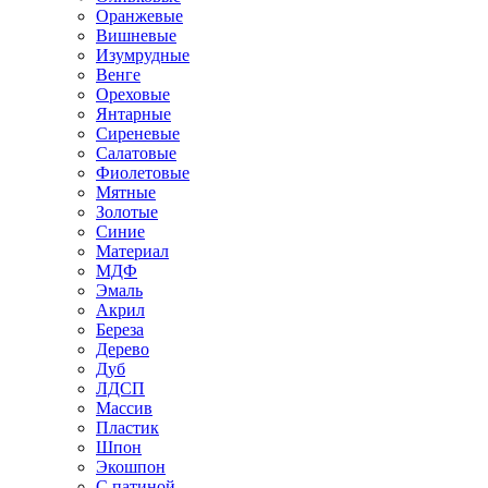
Оранжевые
Вишневые
Изумрудные
Венге
Ореховые
Янтарные
Сиреневые
Салатовые
Фиолетовые
Мятные
Золотые
Синие
Материал
МДФ
Эмаль
Акрил
Береза
Дерево
Дуб
ЛДСП
Массив
Пластик
Шпон
Экошпон
С патиной