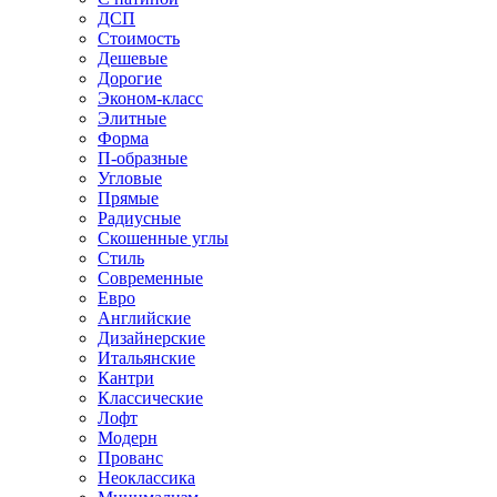
ДСП
Стоимость
Дешевые
Дорогие
Эконом-класс
Элитные
Форма
П-образные
Угловые
Прямые
Радиусные
Скошенные углы
Стиль
Современные
Евро
Английские
Дизайнерские
Итальянские
Кантри
Классические
Лофт
Модерн
Прованс
Неоклассика