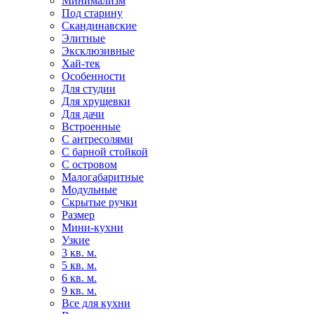
Минимализм
Под старину
Скандинавские
Элитные
Эксклюзивные
Хай-тек
Особенности
Для студии
Для хрущевки
Для дачи
Встроенные
С антресолями
С барной стойкой
С островом
Малогабаритные
Модульные
Скрытые ручки
Размер
Мини-кухни
Узкие
3 кв. м.
5 кв. м.
6 кв. м.
9 кв. м.
Все для кухни