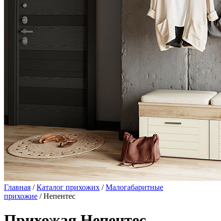
Главная
/
Каталог прихожих
/
Малогабаритные
прихожие
/ Непентес
Прихожая Непентес