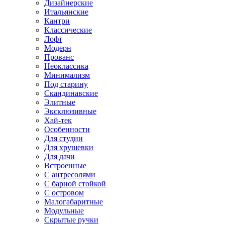
Дизайнерские
Итальянские
Кантри
Классические
Лофт
Модерн
Прованс
Неоклассика
Минимализм
Под старину
Скандинавские
Элитные
Эксклюзивные
Хай-тек
Особенности
Для студии
Для хрущевки
Для дачи
Встроенные
С антресолями
С барной стойкой
С островом
Малогабаритные
Модульные
Скрытые ручки