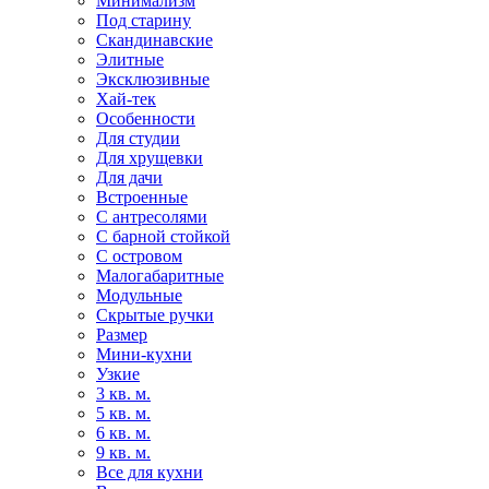
Минимализм
Под старину
Скандинавские
Элитные
Эксклюзивные
Хай-тек
Особенности
Для студии
Для хрущевки
Для дачи
Встроенные
С антресолями
С барной стойкой
С островом
Малогабаритные
Модульные
Скрытые ручки
Размер
Мини-кухни
Узкие
3 кв. м.
5 кв. м.
6 кв. м.
9 кв. м.
Все для кухни