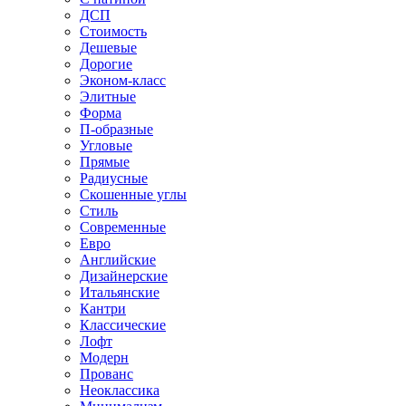
ДСП
Стоимость
Дешевые
Дорогие
Эконом-класс
Элитные
Форма
П-образные
Угловые
Прямые
Радиусные
Скошенные углы
Стиль
Современные
Евро
Английские
Дизайнерские
Итальянские
Кантри
Классические
Лофт
Модерн
Прованс
Неоклассика