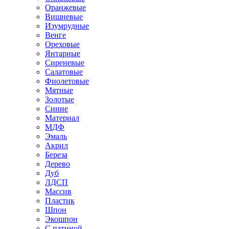
Оранжевые
Вишневые
Изумрудные
Венге
Ореховые
Янтарные
Сиреневые
Салатовые
Фиолетовые
Мятные
Золотые
Синие
Материал
МДФ
Эмаль
Акрил
Береза
Дерево
Дуб
ЛДСП
Массив
Пластик
Шпон
Экошпон
С патиной