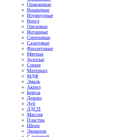
Оранжевые
Вишневые
Изумрудные
Венге
Ореховые
Янтарные
Сиреневые
Салатовые
Фиолетовые
Мятные
Золотые
Синие
Материал
МДФ
Эмаль
Акрил
Береза
Дерево
Дуб
ЛДСП
Массив
Пластик
Шпон
Экошпон
С патиной