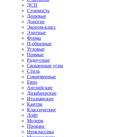
ДСП
Стоимость
Дешевые
Дорогие
Эконом-класс
Элитные
Форма
П-образные
Угловые
Прямые
Радиусные
Скошенные углы
Стиль
Современные
Евро
Английские
Дизайнерские
Итальянские
Кантри
Классические
Лофт
Модерн
Прованс
Неоклассика