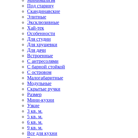
Минимализм
Под старину
Скандинавские
Элитные
Эксклюзивные
Хай-тек
Особенности
Для студии
Для хрущевки
Для дачи
Встроенные
С антресолями
С барной стойкой
С островом
Малогабаритные
Модульные
Скрытые ручки
Размер
Мини-кухни
Узкие
3 кв. м.
5 кв. м.
6 кв. м.
9 кв. м.
Все для кухни