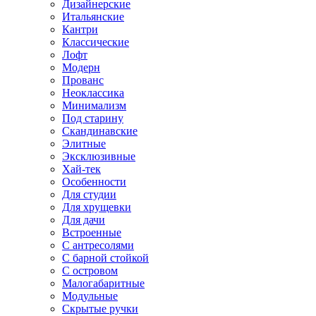
Дизайнерские
Итальянские
Кантри
Классические
Лофт
Модерн
Прованс
Неоклассика
Минимализм
Под старину
Скандинавские
Элитные
Эксклюзивные
Хай-тек
Особенности
Для студии
Для хрущевки
Для дачи
Встроенные
С антресолями
С барной стойкой
С островом
Малогабаритные
Модульные
Скрытые ручки