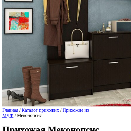
Главная
/
Каталог прихожих
/
Прихожие из
МДФ
/ Меконопсис
Прихожая Меконопсис