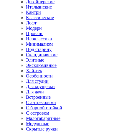
Дизайнерские
Итальянские
Кантри
Классические
Лофт
Модерн
Прованс
Неоклассика
Минимализм
Под старину
Скандинавские
Элитные
Эксклюзивные
Хай-тек
Особенности
Для студии
Для хрущевки
Для дачи
Встроенные
С антресолями
С барной стойкой
С островом
Малогабаритные
Модульные
Скрытые ручки