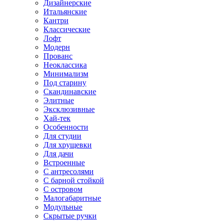
Дизайнерские
Итальянские
Кантри
Классические
Лофт
Модерн
Прованс
Неоклассика
Минимализм
Под старину
Скандинавские
Элитные
Эксклюзивные
Хай-тек
Особенности
Для студии
Для хрущевки
Для дачи
Встроенные
С антресолями
С барной стойкой
С островом
Малогабаритные
Модульные
Скрытые ручки