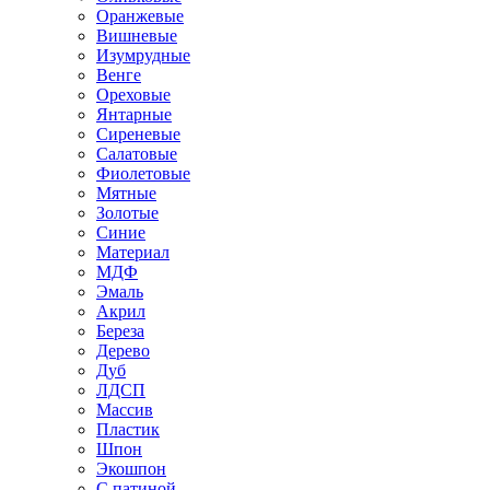
Оранжевые
Вишневые
Изумрудные
Венге
Ореховые
Янтарные
Сиреневые
Салатовые
Фиолетовые
Мятные
Золотые
Синие
Материал
МДФ
Эмаль
Акрил
Береза
Дерево
Дуб
ЛДСП
Массив
Пластик
Шпон
Экошпон
С патиной