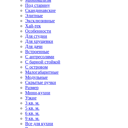
Минимализм
Под старину
Скандинавские
Элитные
Эксклюзивные
Хай-тек
Особенности
Для студии
Для хрущевки
Для дачи
Встроенные
С антресолями
С барной стойкой
С островом
Малогабаритные
Модульные
Скрытые ручки
Размер
Мини-кухни
Узкие
3 кв. м.
5 кв. м.
6 кв. м.
9 кв. м.
Все для кухни