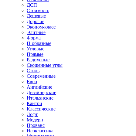
ДСП
Стоимость
Дешевые
Дорогие
Эконом-класс
Элитные
Форма
П-образные
Угловые
Прямые
Радиусные
Скошенные углы
Стиль
Современные
Евро
Английские
Дизайнерские
Итальянские
Кантри
Классические
Лофт
Модерн
Прованс
Неоклассика