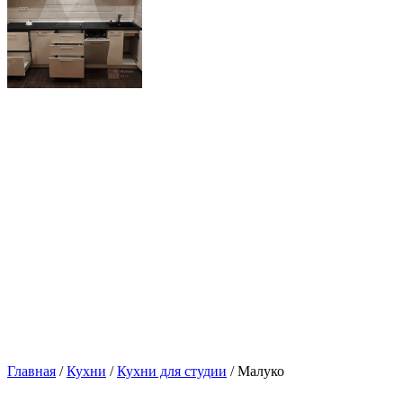
Главная
/
Кухни
/
Кухни для студии
/ Малуко