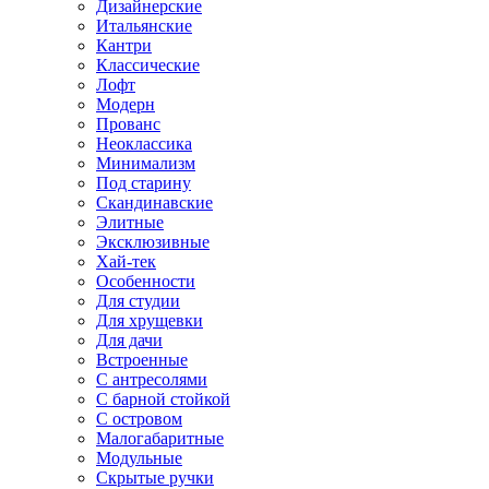
Дизайнерские
Итальянские
Кантри
Классические
Лофт
Модерн
Прованс
Неоклассика
Минимализм
Под старину
Скандинавские
Элитные
Эксклюзивные
Хай-тек
Особенности
Для студии
Для хрущевки
Для дачи
Встроенные
С антресолями
С барной стойкой
С островом
Малогабаритные
Модульные
Скрытые ручки