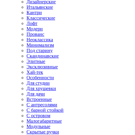
Дизайнерские
Итальянские
Кантри
Классические
Лофт
Модерн
Прованс
Неоклассика
Минимализм
Под старину
Скандинавские
Элитные
Эксклюзивные
Хай-тек
Особенности
Для студии
Для хрущевки
Для дачи
Встроенные
С антресолями
С барной стойкой
С островом
Малогабаритные
Модульные
Скрытые ручки