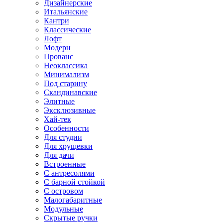
Дизайнерские
Итальянские
Кантри
Классические
Лофт
Модерн
Прованс
Неоклассика
Минимализм
Под старину
Скандинавские
Элитные
Эксклюзивные
Хай-тек
Особенности
Для студии
Для хрущевки
Для дачи
Встроенные
С антресолями
С барной стойкой
С островом
Малогабаритные
Модульные
Скрытые ручки