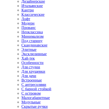
Дизайнерские
Итальянские
Кантри
Классические
Лофт
Модерн
Прованс
Неоклассика
Минимализм
Под старину
Скандинавские
Элитные
Эксклюзивные
Хай-тек
Особенности
Для студии
Для хрущевки
Для дачи
Встроенные
С антресолями
С барной стойкой
С островом
Малогабаритные
Модульные
Скрытые ручки