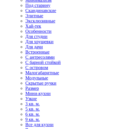
Минимализм
Под старину
Скандинавские
Элитные
Эксклюзивные
Хай-тек
Особенности
Для студии
Для хрущевки
Для дачи
Встроенные
С антресолями
С барной стойкой
С островом
Малогабаритные
Модульные
Скрытые ручки
Размер
Мини-кухни
Узкие
3 кв. м.
5 кв. м.
6 кв. м.
9 кв. м.
Все для кухни