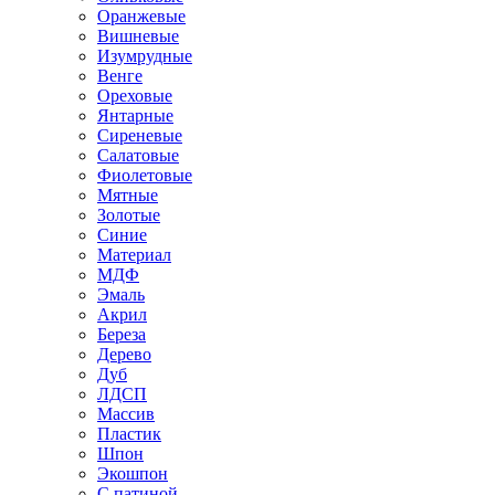
Оранжевые
Вишневые
Изумрудные
Венге
Ореховые
Янтарные
Сиреневые
Салатовые
Фиолетовые
Мятные
Золотые
Синие
Материал
МДФ
Эмаль
Акрил
Береза
Дерево
Дуб
ЛДСП
Массив
Пластик
Шпон
Экошпон
С патиной