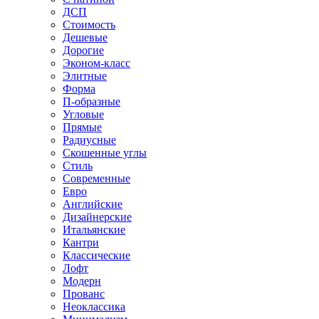
ДСП
Стоимость
Дешевые
Дорогие
Эконом-класс
Элитные
Форма
П-образные
Угловые
Прямые
Радиусные
Скошенные углы
Стиль
Современные
Евро
Английские
Дизайнерские
Итальянские
Кантри
Классические
Лофт
Модерн
Прованс
Неоклассика