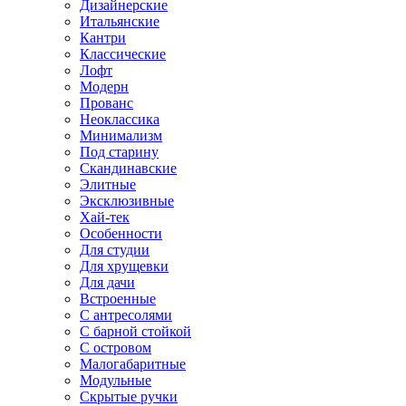
Дизайнерские
Итальянские
Кантри
Классические
Лофт
Модерн
Прованс
Неоклассика
Минимализм
Под старину
Скандинавские
Элитные
Эксклюзивные
Хай-тек
Особенности
Для студии
Для хрущевки
Для дачи
Встроенные
С антресолями
С барной стойкой
С островом
Малогабаритные
Модульные
Скрытые ручки