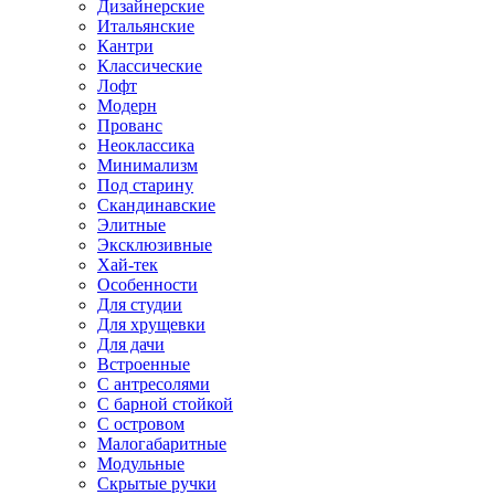
Дизайнерские
Итальянские
Кантри
Классические
Лофт
Модерн
Прованс
Неоклассика
Минимализм
Под старину
Скандинавские
Элитные
Эксклюзивные
Хай-тек
Особенности
Для студии
Для хрущевки
Для дачи
Встроенные
С антресолями
С барной стойкой
С островом
Малогабаритные
Модульные
Скрытые ручки