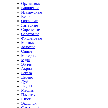
Оранжевые
Вишневые
Изумрудные
Венге
Ореховые
Янтарные
Сиреневые
Салатовые
Фиолетовые
Мятные
Золотые
Синие
Материал
МДФ
Эмаль
Акрил
Береза
Дерево
Дуб
ЛДСП
Массив
Пластик
Шпон
Экошпон
С патиной