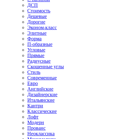
ДСП
Стоимость
Дешевые
Дорогие
Эконом-класс
Элитные
Форма
П-образные
Угловые
Прямые
Радиусные
Скошенные углы
Стиль
Современные
Евро
Английские
Дизайнерские
Итальянские
Кантри
Классические
Лофт
Модерн
Прованс
Неоклассика