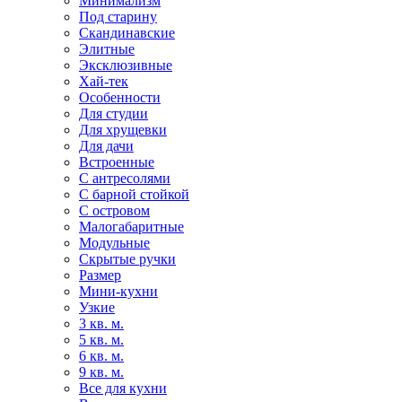
Минимализм
Под старину
Скандинавские
Элитные
Эксклюзивные
Хай-тек
Особенности
Для студии
Для хрущевки
Для дачи
Встроенные
С антресолями
С барной стойкой
С островом
Малогабаритные
Модульные
Скрытые ручки
Размер
Мини-кухни
Узкие
3 кв. м.
5 кв. м.
6 кв. м.
9 кв. м.
Все для кухни