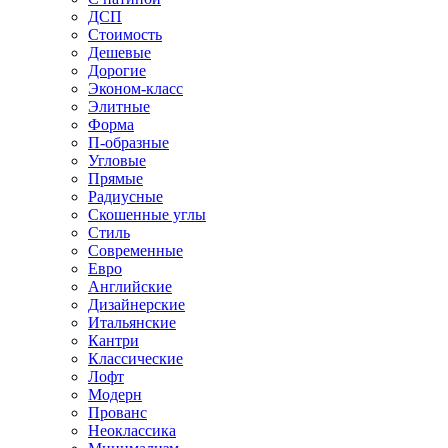
ДСП
Стоимость
Дешевые
Дорогие
Эконом-класс
Элитные
Форма
П-образные
Угловые
Прямые
Радиусные
Скошенные углы
Стиль
Современные
Евро
Английские
Дизайнерские
Итальянские
Кантри
Классические
Лофт
Модерн
Прованс
Неоклассика