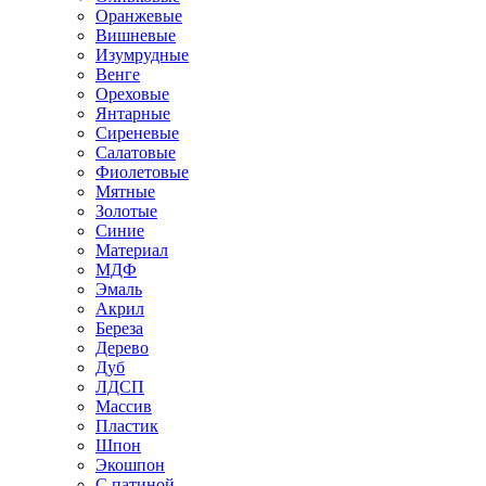
Оранжевые
Вишневые
Изумрудные
Венге
Ореховые
Янтарные
Сиреневые
Салатовые
Фиолетовые
Мятные
Золотые
Синие
Материал
МДФ
Эмаль
Акрил
Береза
Дерево
Дуб
ЛДСП
Массив
Пластик
Шпон
Экошпон
С патиной