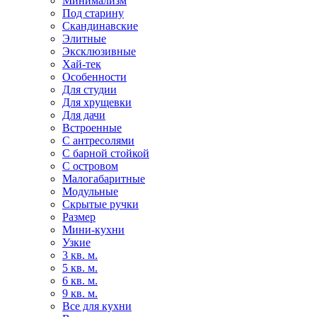
Минимализм
Под старину
Скандинавские
Элитные
Эксклюзивные
Хай-тек
Особенности
Для студии
Для хрущевки
Для дачи
Встроенные
С антресолями
С барной стойкой
С островом
Малогабаритные
Модульные
Скрытые ручки
Размер
Мини-кухни
Узкие
3 кв. м.
5 кв. м.
6 кв. м.
9 кв. м.
Все для кухни