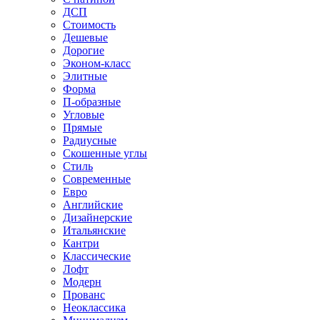
ДСП
Стоимость
Дешевые
Дорогие
Эконом-класс
Элитные
Форма
П-образные
Угловые
Прямые
Радиусные
Скошенные углы
Стиль
Современные
Евро
Английские
Дизайнерские
Итальянские
Кантри
Классические
Лофт
Модерн
Прованс
Неоклассика