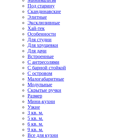
Минимализм
Под старину
Скандинавские
Элитные
Эксклюзивные
Хай-тек
Особенности
Для студии
Для хрущевки
Для дачи
Встроенные
С антресолями
С барной стойкой
С островом
Малогабаритные
Модульные
Скрытые ручки
Размер
Мини-кухни
Узкие
3 кв. м.
5 кв. м.
6 кв. м.
9 кв. м.
Все для кухни