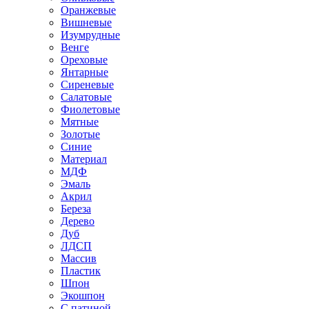
Оранжевые
Вишневые
Изумрудные
Венге
Ореховые
Янтарные
Сиреневые
Салатовые
Фиолетовые
Мятные
Золотые
Синие
Материал
МДФ
Эмаль
Акрил
Береза
Дерево
Дуб
ЛДСП
Массив
Пластик
Шпон
Экошпон
С патиной