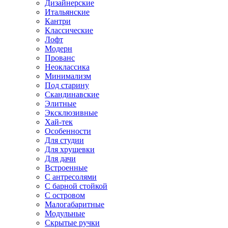
Дизайнерские
Итальянские
Кантри
Классические
Лофт
Модерн
Прованс
Неоклассика
Минимализм
Под старину
Скандинавские
Элитные
Эксклюзивные
Хай-тек
Особенности
Для студии
Для хрущевки
Для дачи
Встроенные
С антресолями
С барной стойкой
С островом
Малогабаритные
Модульные
Скрытые ручки