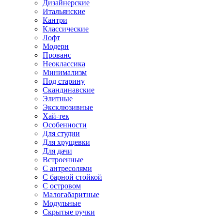
Дизайнерские
Итальянские
Кантри
Классические
Лофт
Модерн
Прованс
Неоклассика
Минимализм
Под старину
Скандинавские
Элитные
Эксклюзивные
Хай-тек
Особенности
Для студии
Для хрущевки
Для дачи
Встроенные
С антресолями
С барной стойкой
С островом
Малогабаритные
Модульные
Скрытые ручки