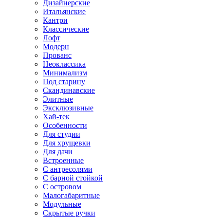
Дизайнерские
Итальянские
Кантри
Классические
Лофт
Модерн
Прованс
Неоклассика
Минимализм
Под старину
Скандинавские
Элитные
Эксклюзивные
Хай-тек
Особенности
Для студии
Для хрущевки
Для дачи
Встроенные
С антресолями
С барной стойкой
С островом
Малогабаритные
Модульные
Скрытые ручки