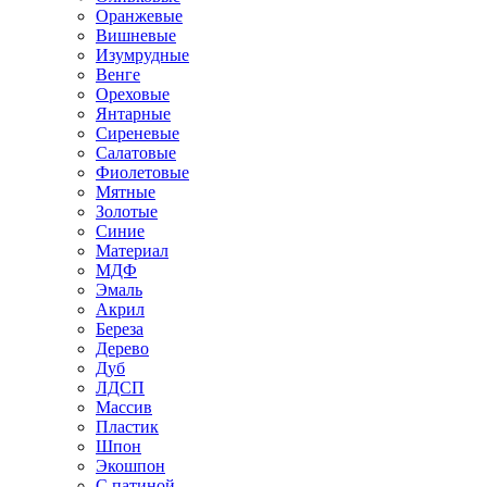
Оранжевые
Вишневые
Изумрудные
Венге
Ореховые
Янтарные
Сиреневые
Салатовые
Фиолетовые
Мятные
Золотые
Синие
Материал
МДФ
Эмаль
Акрил
Береза
Дерево
Дуб
ЛДСП
Массив
Пластик
Шпон
Экошпон
С патиной