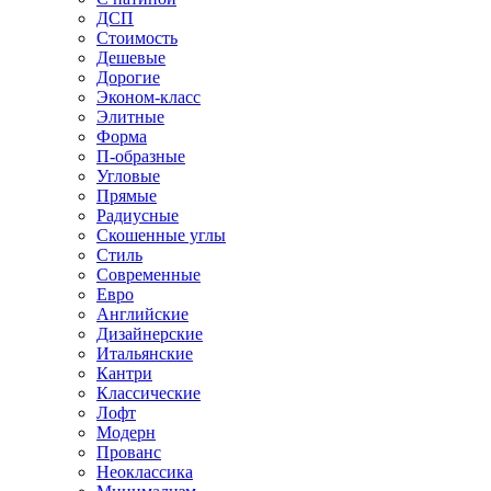
ДСП
Стоимость
Дешевые
Дорогие
Эконом-класс
Элитные
Форма
П-образные
Угловые
Прямые
Радиусные
Скошенные углы
Стиль
Современные
Евро
Английские
Дизайнерские
Итальянские
Кантри
Классические
Лофт
Модерн
Прованс
Неоклассика