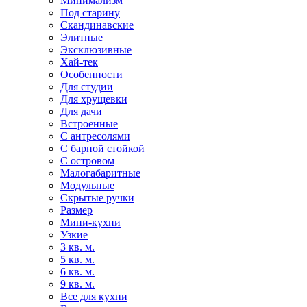
Минимализм
Под старину
Скандинавские
Элитные
Эксклюзивные
Хай-тек
Особенности
Для студии
Для хрущевки
Для дачи
Встроенные
С антресолями
С барной стойкой
С островом
Малогабаритные
Модульные
Скрытые ручки
Размер
Мини-кухни
Узкие
3 кв. м.
5 кв. м.
6 кв. м.
9 кв. м.
Все для кухни