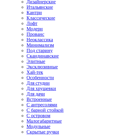
Дизайнерские
Итальянские
Кантри
Классические
Лофт
Модерн
Прованс
Неоклассика
Минимализм
Под старину
Скандинавские
Элитные
Эксклюзивные
Хай-тек
Особенности
Для студии
Для хрущевки
Для дачи
Встроенные
С антресолями
С барной стойкой
С островом
Малогабаритные
Модульные
Скрытые ручки