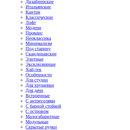
Дизайнерские
Итальянские
Кантри
Классические
Лофт
Модерн
Прованс
Неоклассика
Минимализм
Под старину
Скандинавские
Элитные
Эксклюзивные
Хай-тек
Особенности
Для студии
Для хрущевки
Для дачи
Встроенные
С антресолями
С барной стойкой
С островом
Малогабаритные
Модульные
Скрытые ручки