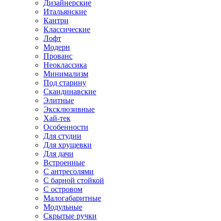
Дизайнерские
Итальянские
Кантри
Классические
Лофт
Модерн
Прованс
Неоклассика
Минимализм
Под старину
Скандинавские
Элитные
Эксклюзивные
Хай-тек
Особенности
Для студии
Для хрущевки
Для дачи
Встроенные
С антресолями
С барной стойкой
С островом
Малогабаритные
Модульные
Скрытые ручки