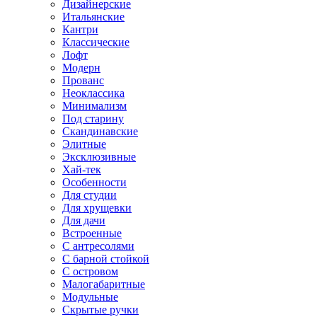
Дизайнерские
Итальянские
Кантри
Классические
Лофт
Модерн
Прованс
Неоклассика
Минимализм
Под старину
Скандинавские
Элитные
Эксклюзивные
Хай-тек
Особенности
Для студии
Для хрущевки
Для дачи
Встроенные
С антресолями
С барной стойкой
С островом
Малогабаритные
Модульные
Скрытые ручки