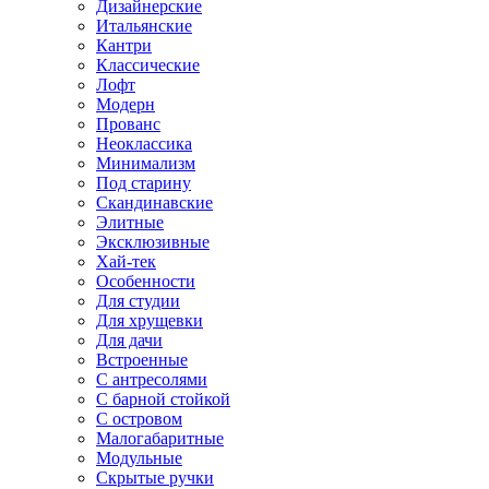
Дизайнерские
Итальянские
Кантри
Классические
Лофт
Модерн
Прованс
Неоклассика
Минимализм
Под старину
Скандинавские
Элитные
Эксклюзивные
Хай-тек
Особенности
Для студии
Для хрущевки
Для дачи
Встроенные
С антресолями
С барной стойкой
С островом
Малогабаритные
Модульные
Скрытые ручки