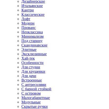
Дизайнерские
Итальянские
Кантри
Классические
Лофт
Модерн
Прованс
Неоклассика
Минимализм
Под старину
Скандинавские
Элитные
Эксклюзивные
Хай-тек
Особенности
Для студии
Для хрущевки
Для дачи
Встроенные
С антресолями
С барной стойкой
С островом
Малогабаритные
Модульные
Скрытые ручки